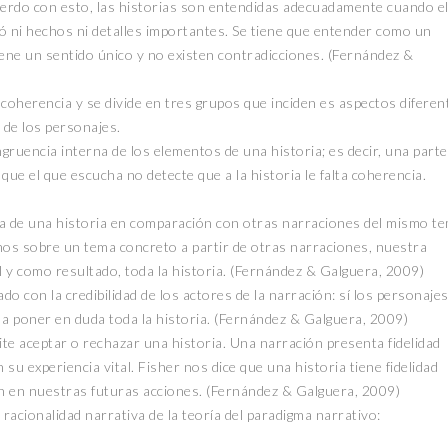
cuerdo con esto, las historias son entendidas adecuadamente cuando e
ó ni hechos ni detalles importantes. Se tiene que entender como un
iene un sentido único y no existen contradicciones. (Fernández &
 coherencia y se divide en tres grupos que inciden es aspectos diferen
a de los personajes.
ngruencia interna de los elementos de una historia; es decir, una parte
 que el que escucha no detecte que a la historia le falta coherencia.
rna de una historia en comparación con otras narraciones del mismo te
amos sobre un tema concreto a partir de otras narraciones, nuestra
 y como resultado, toda la historia. (Fernández & Galguera, 2009)
do con la credibilidad de los actores de la narración: sí los personaje
n a poner en duda toda la historia. (Fernández & Galguera, 2009)
ite aceptar o rechazar una historia. Una narración presenta fidelidad
su experiencia vital. Fisher nos dice que una historia tiene fidelidad
 en nuestras futuras acciones. (Fernández & Galguera, 2009)
racionalidad narrativa de la teoría del paradigma narrativo: