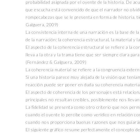
probabilidad asignada por el oyente de la historia. De a
que escucha está convencido de que el narrador no olvid
rompecabezas que se le presenta en forma de historia, t
Galguera, 2009)
La consistencia interna de una narración es la base de la
de la narración: la coherencia estructural, la material y l
El aspecto de la coherencia estructural se refiere a la co
lleva a la otra y la trama tiene que ser siempre clara para
(Fernández & Galguera, 2009)
La coherencia material se refiere a la congruencia exte
Si una historia parece muy alejada de la visión que tení
reacción puede ser poner en duda su coherencia material
El aspecto de coherencia de los personajes está relaciona
principales no resultan creíbles, posiblemente nos lleva
La fidelidad se presenta como otro criterio que nos perm
cuando el oyente lo percibe como verídico en relación con 
cuando nos proporciona buenas razones que nos guiarán
El siguiente gráfico resume perfectamente el concepto de 