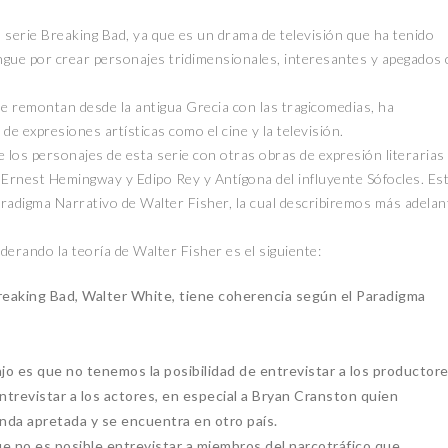
a serie Breaking Bad, ya que es un drama de televisión que ha tenido
ingue por crear personajes tridimensionales, interesantes y apegados
, se remontan desde la antigua Grecia con las tragicomedias, ha
ENTORNO VERDE
ENTORNO VERDE
de expresiones artísticas como el cine y la televisión.
los personajes de esta serie con otras obras de expresión literarias
 Ernest Hemingway y Edipo Rey y Antígona del influyente Sófocles. Es
SELECCIONAN A 
Paradigma Narrativo de Walter Fisher, la cual describiremos más adelan
ENTORNO VERDE Y ANIMALIA
DEL OCTAVO CON
PRESENTES EN EL DÍA DE LOS
FOTOGRAFÍA “EN 
MUERTOS FCC, UANL.
LA SUSTENTABILI
rando la teoría de Walter Fisher es el siguiente:
2 noviembre, 2022
15 noviembre, 2022
 Breaking Bad, Walter White, tiene coherencia según el Paradigma
ajo es que no tenemos la posibilidad de entrevistar a los productore
ntrevistar a los actores, en especial a Bryan Cranston quien
nda apretada y se encuentra en otro país.
ue no es posible entrevistar a miembros del narcotráfico que