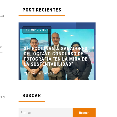
POST RECIENTES
 con
ENTORNO VERDE
te
GANADORES
te.
CURSO DE
ENTORNO VERDE Y ANIMALIA
LA MIRA DE
PRESENTES EN EL DÍA DE LOS
DAD”
MUERTOS FCC, UANL.
2 noviembre, 2022
BUSCAR
s y