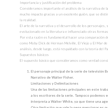
Importancia y justificación del problema
Consideramos importante el análisis de la narrativa de l
mucho impacto gracias a un excelente guión, que se dist
la realidad.
El arte de la narrativa y el desarrollo de los personajes
ENTORNO VERDE
evolucionado en la literatura e influenciado otras formas 
Por esta razón es fundamental hacer una comparación de 
como Moby Dick de Herman Melville, El Viejo y El Mar de
SELECCIONAN A GANADORES
análisis, desde luego, está respaldado con la teoría del 
DEL OCTAVO CONCURSO DE
FOTOGRAFÍA “EN LA MIRA DE
Supuestos básicos
LA SUSTENTABILIDAD”
El supuesto básico que consideramos como verdad conside
15 noviembre, 2022
El personaje principal de la serie de televisión
Narrativo de Walter Fisher.
Limitaciones y Delimitaciones
Una de las limitaciones principales en este trab
a los escritores de la serie. Tampoco podemos e
interpreta a Walter White, ya que tiene una age
Otra limitación que vale la pena mencionar es q