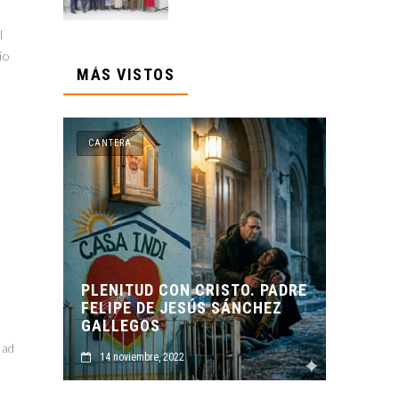
l
io
MÁS VISTOS
CANTERA
ISTO. PADRE
 SÁNCHEZ
ORIGEN Y PROPÓSITO DE
CASA INDI
Bad
14 noviembre, 2022