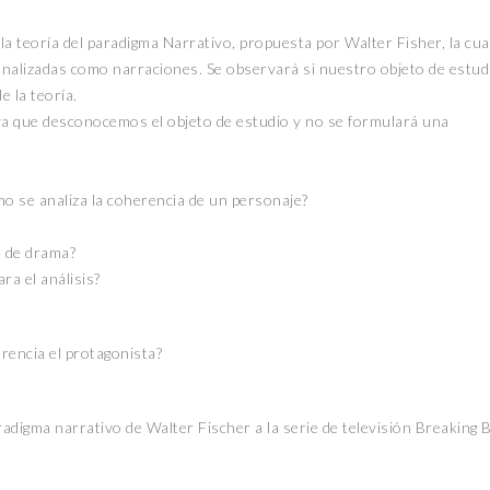
la teoría del paradigma Narrativo, propuesta por Walter Fisher, la cua
nalizadas como narraciones. Se observará si nuestro objeto de estud
e la teoría.
 ya que desconocemos el objeto de estudio y no se formulará una
CANTERA
CANTERA
ómo se analiza la coherencia de un personaje?
n de drama?
a el análisis?
erencia el protagonista?
PLENITUD CON CR
FELIPE DE JESÚS
CASA INDI
GALLEGOS
paradigma narrativo de Walter Fischer a la serie de televisión Breaking 
14 noviembre, 2022
14 noviembre, 2022