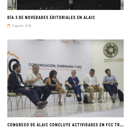
DÍA 3 DE NOVEDADES EDITORIALES EN ALAIC
5 agosto, 2026
C
ONGRESO DE ALAIC CONCLUYE ACTIVIDADES EN FCC TRAS UNA SEMANA LLENA DE CONOCIMIENTO Y REFLEXIÓN