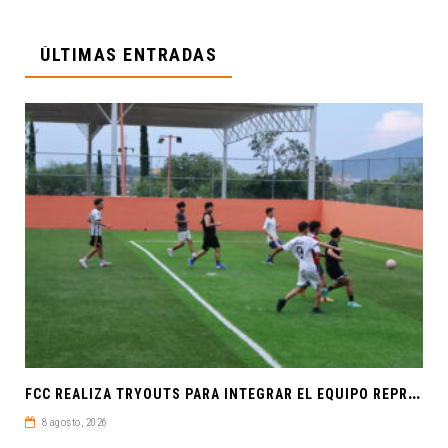
ÚLTIMAS ENTRADAS
F
CC REALIZA TRYOUTS PARA INTEGRAR EL EQUIPO REPRESENTATIVO DE FÚTBOL SOCCER
8 agosto, 2026