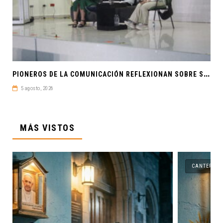
P
IONEROS DE LA COMUNICACIÓN REFLEXIONAN SOBRE SOBERANÍA CULTURAL Y JUSTICIA EN ALAIC 2026
5 agosto, 2026
MÁS VISTOS
CANTERA