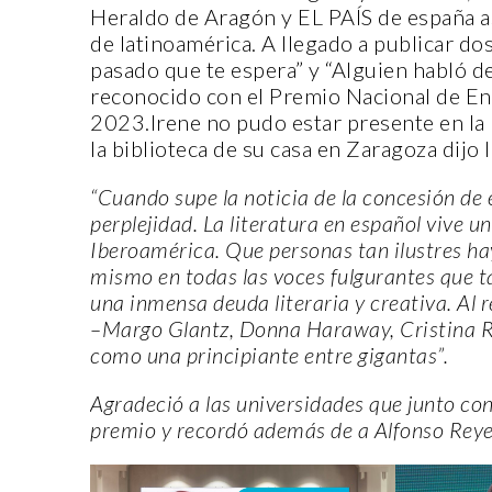
Heraldo de Aragón y EL PAÍS de españa a
de latinoamérica. A llegado a publicar do
pasado que te espera” y “Alguien habló de 
reconocido con el Premio Nacional de En
2023.Irene no pudo estar presente en la 
la biblioteca de su casa en Zaragoza dijo 
CANTERA
“Cuando supe la noticia de la concesión de 
perplejidad. La literatura en español vive 
Iberoamérica. Que personas tan ilustres h
mismo en todas las voces fulgurantes que ta
una inmensa deuda literaria y creativa. Al
–Margo Glantz, Donna Haraway, Cristina Ri
como una principiante entre gigantas”.
ORIGEN Y PROPÓSITO DE
Agradeció a las universidades que junto co
CASA INDI
premio y recordó además de a Alfonso Reyes,
14 noviembre, 2022