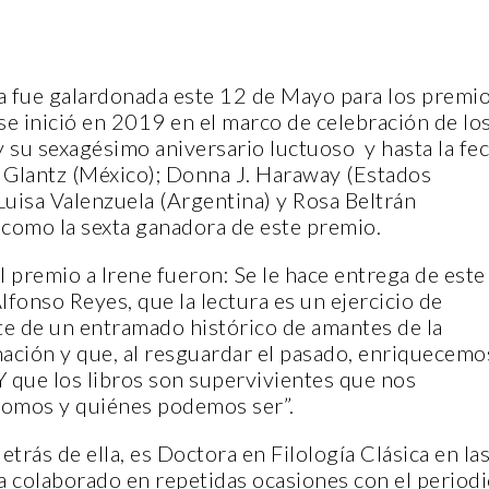
ola fue galardonada este 12 de Mayo para los premi
e inició en 2019 en el marco de celebración de lo
y su sexagésimo aniversario luctuoso y hasta la fe
 Glantz (México); Donna J. Haraway (Estados
Luisa Valenzuela (Argentina) y Rosa Beltrán
 como la sexta ganadora de este premio.
el premio a Irene fueron: Se le hace entrega de este
fonso Reyes, que la lectura es un ejercicio de
te de un entramado histórico de amantes de la
ginación y que, al resguardar el pasado, enriquecemo
Y que los libros son supervivientes que nos
somos y quiénes podemos ser”.
etrás de ella, es Doctora en Filología Clásica en la
a colaborado en repetidas ocasiones con el period