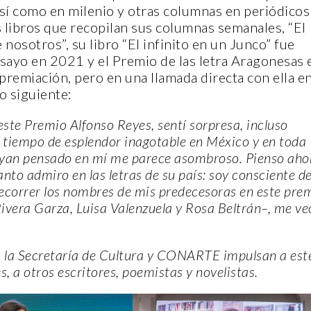
sí como en milenio y otras columnas en periódicos
s libros que recopilan sus columnas semanales, “El
nosotros”, su libro “El infinito en un Junco” fue
sayo en 2021 y el Premio de las letra Aragonesas 
premiación, pero en una llamada directa con ella e
lo siguiente:
CANTERA
CANTERA
este Premio Alfonso Reyes, sentí sorpresa, incluso
un tiempo de esplendor inagotable en México y en toda
ayan pensado en mí me parece asombroso. Pienso aho
nto admiro en las letras de su país: soy consciente d
 recorrer los nombres de mis predecesoras en este pre
vera Garza, Luisa Valenzuela y Rosa Beltrán–, me ve
PLENIT
FELIPE
n la Secretaría de Cultura y CONARTE impulsan a est
CASA INDI
GALLE
 a otros escritores, poemistas y novelistas.
14 noviembre, 2022
14 novi