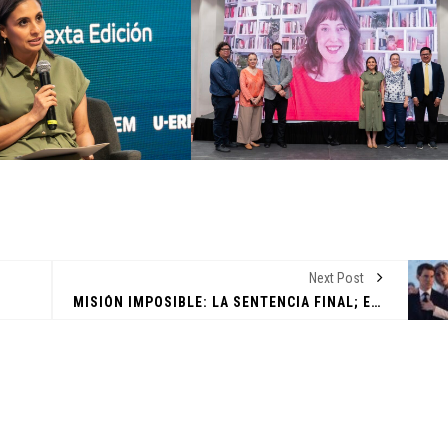
ENTORNO VERDE
ENTORNO
RES
SELEC
DE
ENTORNO VERDE Y ANIMALIA
DEL O
 DE
PRESENTES EN EL DÍA DE LOS
FOTOG
MUERTOS FCC, UANL.
LA SU
Next Post
2 noviembre, 2022
15 nov
MISIÓN IMPOSIBLE: LA SENTENCIA FINAL; EL CIERRE DE UN HÉROE