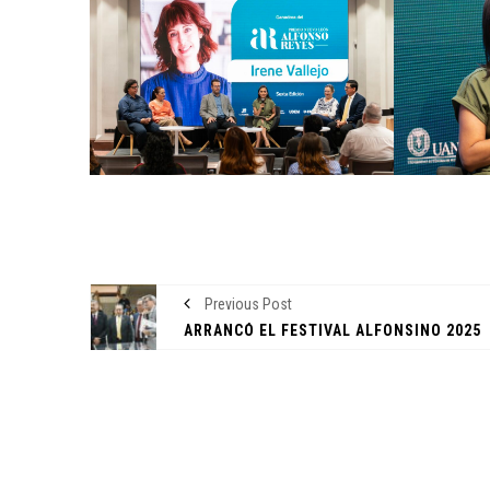
ENTORNO VERDE
SELECCIONAN A GANADO
DEL OCTAVO CONCURSO 
FOTOGRAFÍA “EN LA MIRA
LA SUSTENTABILIDAD”
Previous Post
15 noviembre, 2022
ARRANCÓ EL FESTIVAL ALFONSINO 2025