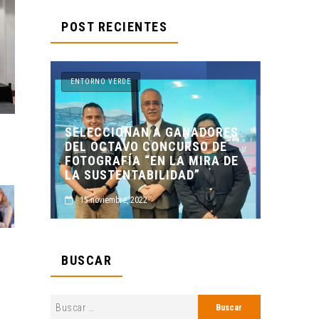
POST RECIENTES
 VERDE
ENTORNO VERDE
CIONAN A GANADORES
CTAVO CONCURSO DE
ENTORNO VERDE Y ANI
RAFÍA “EN LA MIRA DE
PRESENTES EN EL DÍA 
STENTABILIDAD”
MUERTOS FCC, UANL.
iembre, 2022
2 noviembre, 2022
BUSCAR