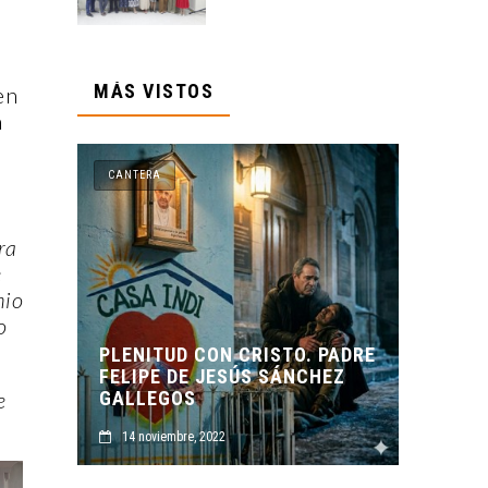
MÁS VISTOS
en
n
CANTERA
ra
e
mio
o
UD CON CRISTO. PADRE
 DE JESÚS SÁNCHEZ
ORIGEN Y PROPÓSITO D
e
GOS
CASA INDI
embre, 2022
14 noviembre, 2022