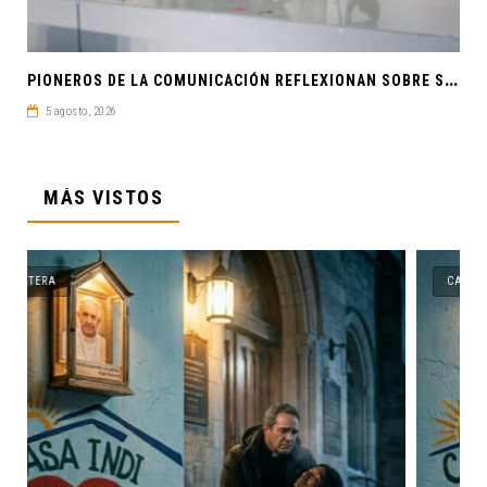
P
IONEROS DE LA COMUNICACIÓN REFLEXIONAN SOBRE SOBERANÍA CULTURAL Y JUSTICIA EN ALAIC 2026
5 agosto, 2026
MÁS VISTOS
CANTERA