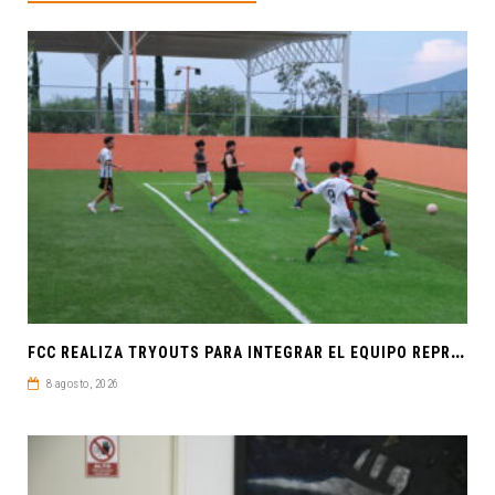
F
CC REALIZA TRYOUTS PARA INTEGRAR EL EQUIPO REPRESENTATIVO DE FÚTBOL SOCCER
8 agosto, 2026