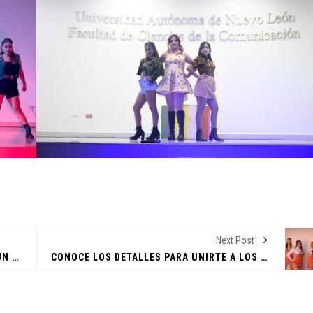
ENTORNO VERDE
ENTO
DORES
SEL
 DE
ENTORNO VERDE Y ANIMALIA
DEL
RA DE
PRESENTES EN EL DÍA DE LOS
FOTO
MUERTOS FCC, UANL.
LA 
2 noviembre, 2022
15 
Next Post
OTRO VIERNES DE LOCOS REGRESA CON UN VIERNES AÚN MÁS LOCO DESPUÉS DE MÁS DE 20 AÑOS
CONOCE LOS DETALLES PARA UNIRTE A LOS EQUIPOS DEPORTIVOS DE FCC