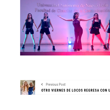
ENTORNO VERDE
SELECCIONAN A GANA
DEL OCTAVO CONCURSO
FOTOGRAFÍA “EN LA MI
LA SUSTENTABILIDAD”
15 noviembre, 2022
Previous Post