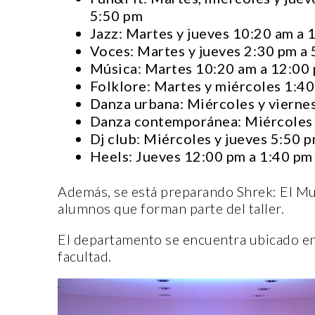
5:50 pm
Jazz: Martes y jueves 10:20 am a
Voces: Martes y jueves 2:30 pm a
Música: Martes 10:20 am a 12:00 
Folklore: Martes y miércoles 1:4
Danza urbana: Miércoles y vierne
CANTERA
Danza contemporánea: Miércoles 
Dj club: Miércoles y jueves 5:50 
Heels: Jueves 12:00 pm a 1:40 pm
Además, se está preparando Shrek: El Mu
alumnos que forman parte del taller.
El departamento se encuentra ubicado en l
ORIGEN Y PROPÓSITO D
facultad.
CASA INDI
14 noviembre, 2022