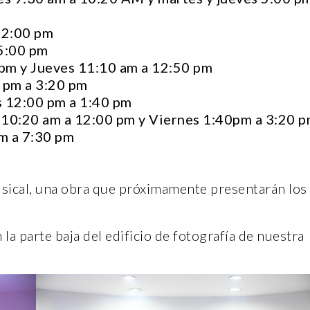
 12:00 pm
 5:00 pm
pm y Jueves 11:10 am a 12:50 pm
0 pm a 3:20 pm
s 12:00 pm a 1:40 pm
CANTERA
CANTE
10:20 am a 12:00 pm y Viernes 1:40pm a 3:20 
pm a 7:30 pm
sical, una obra que próximamente presentarán los
PLEN
a parte baja del edificio de fotografía de nuestra
E
FELI
CASA INDI
GALL
14 noviembre, 2022
14 n