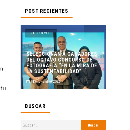
POST RECIENTES
ENTORNO VERDE
ENTORNO VERDE
SELECCIONAN A GANADORES
DEL OCTAVO CONCURSO DE
ENTORNO VERD
FOTOGRAFÍA “EN LA MIRA DE
PRESENTES EN 
om
LA SUSTENTABILIDAD”
MUERTOS FCC,
15 noviembre, 2022
2 noviembre, 2022
 tu
BUSCAR