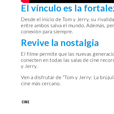
El vínculo es la fortal
Desde el inicio de Tom y Jerry, su rivalida
entre ambos salva el mundo. Además, per
ENTORNO VERDE
conexión para siempre.
Revive la nostalgia
SELECCIONAN A 
DEL OCTAVO CON
El filme permite que las nuevas generaci
FOTOGRAFÍA “EN 
conecten en todas las salas de cine reco
LA SUSTENTABIL
y Jerry.
15 noviembre, 2022
Ven a disfrutar de “Tom y Jerry: La brújul
cine más cercano.
Tags:
CINE