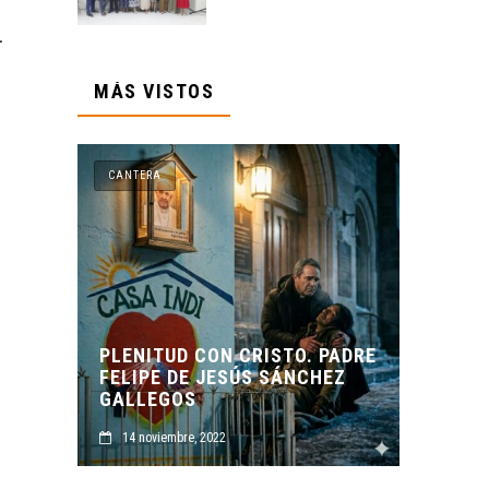
.
MÁS VISTOS
CANTERA
CANTERA
PLENITUD CON CRISTO. PADRE
FELIPE DE JESÚS SÁNCHEZ
ORIGEN Y PROP
GALLEGOS
CASA INDI
14 noviembre, 2022
14 noviembre, 2022