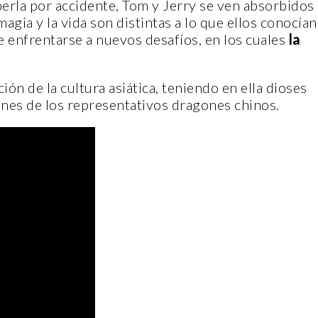
erla por accidente, Tom y Jerry se ven absorbidos
ia y la vida son distintas a lo que ellos conocían
e enfrentarse a nuevos desafíos, en los cuales
la
ión de la cultura asiática, teniendo en ella dioses
ciones de los representativos dragones chinos.
CANTERA
ITO DE
CASA INDI
14 noviembre, 2022