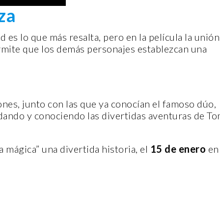
eza
d es lo que más resalta, pero en la película la unión
mite que los demás personajes establezcan una
ENTORNO VERDE
GANADORES
CURSO DE
ENTORNO VERDE Y ANIMALIA
ones, junto con las que ya conocían el famoso dúo,
LA MIRA DE
PRESENTES EN EL DÍA DE LOS
rdando y conociendo las divertidas aventuras de T
IDAD”
MUERTOS FCC, UANL.
2 noviembre, 2022
a mágica” una divertida historia, el
15 de enero
en