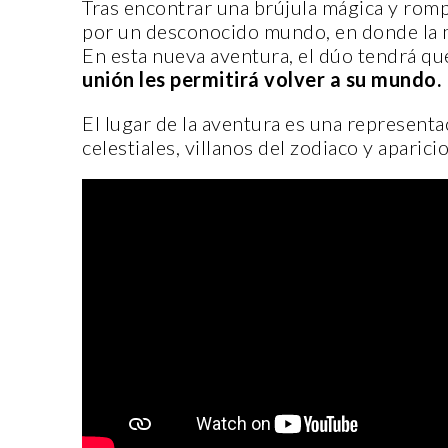
Tras encontrar una brújula mágica y romp
por un desconocido mundo, en donde la mag
En esta nueva aventura, el dúo tendrá qu
unión les permitirá volver a su mundo.
El lugar de la aventura es una representac
celestiales, villanos del zodiaco y apari
CANTERA
ORIGEN Y PROPÓS
CASA INDI
14 noviembre, 2022