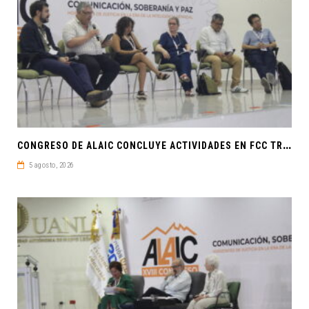
C
ONGRESO DE ALAIC CONCLUYE ACTIVIDADES EN FCC TRAS UNA SEMANA LLENA DE CONOCIMIENTO Y REFLEXIÓN
5 agosto, 2026