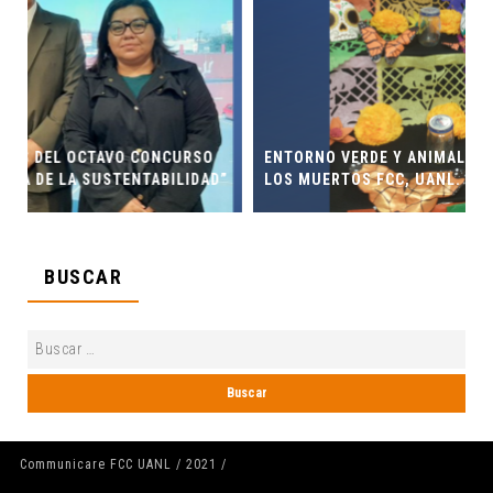
SO
ENTORNO VERDE Y ANIMALIA PRESENTES EN EL DÍA DE
DAD”
LOS MUERTOS FCC, UANL.
BUSCAR
Communicare FCC UANL / 2021 /