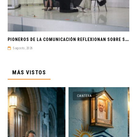
P
IONEROS DE LA COMUNICACIÓN REFLEXIONAN SOBRE SOBERANÍA CULTURAL Y JUSTICIA EN ALAIC 2026
5 agosto, 2026
MÁS VISTOS
CANTERA