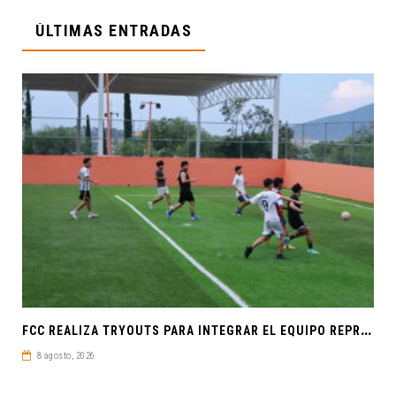
ÚLTIMAS ENTRADAS
F
CC REALIZA TRYOUTS PARA INTEGRAR EL EQUIPO REPRESENTATIVO DE FÚTBOL SOCCER
8 agosto, 2026