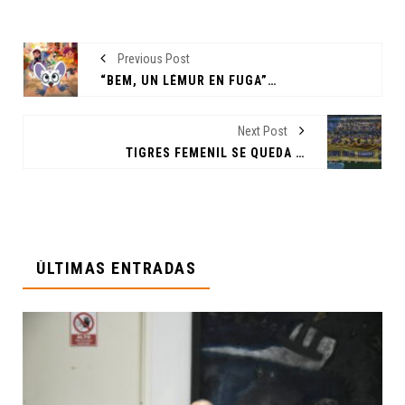
Previous Post
“BEM, UN LÉMUR EN FUGA” ALZA LA VOZ CONTRA EL TRÁFICO ILEGAL DE ANIMALES
Next Post
TIGRES FEMENIL SE QUEDA EN EL CAMINO DEL BICAMPEONATO TRAS CAER 4 A 2 EN EL MARCADOR GLOBAL ANTE EL TOLUCA FEMENIL
ÚLTIMAS ENTRADAS