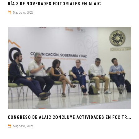
DÍA 3 DE NOVEDADES EDITORIALES EN ALAIC
5 agosto, 2026
C
ONGRESO DE ALAIC CONCLUYE ACTIVIDADES EN FCC TRAS UNA SEMANA LLENA DE CONOCIMIENTO Y REFLEXIÓN
5 agosto, 2026