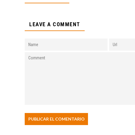
LEAVE A COMMENT
ENTORNO VERDE
SELECCIONAN A GANADORES
DEL OCTAVO CONCURSO DE
FOTOGRAFÍA “EN LA MIRA DE
LA SUSTENTABILIDAD”
15 noviembre, 2022