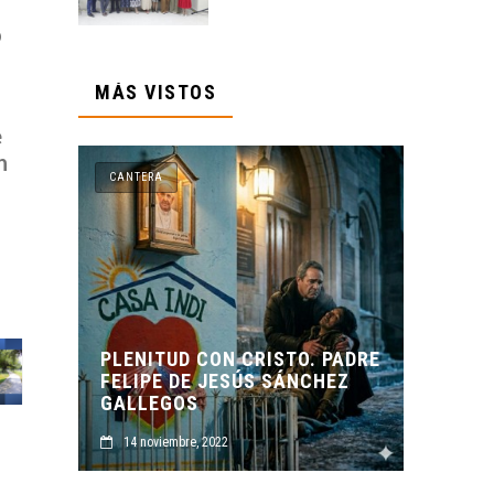
o
MÁS VISTOS
e
n
CANTERA
CON CRISTO. PADRE
 JESÚS SÁNCHEZ
ORIGEN Y PROPÓSITO DE
CASA INDI
2022
14 noviembre, 2022