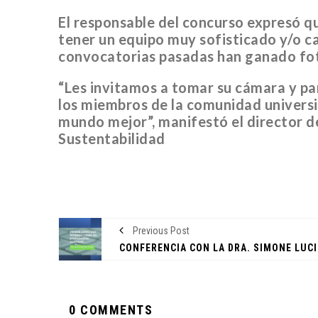
El responsable del concurso expresó qu
tener un equipo muy sofisticado y/o c
convocatorias pasadas han ganado fot
“Les invitamos a tomar su cámara y pa
los miembros de la comunidad universit
CANTERA
mundo mejor”, manifestó el director d
Sustentabilidad
Previous Post
ORIGEN Y PROPÓSITO DE
CASA INDI
14 noviembre, 2022
0 COMMENTS