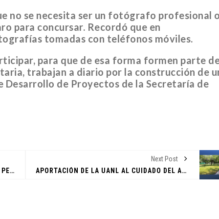
e no se necesita ser un fotógrafo profesional 
aro para concursar. Recordó que en
ografías tomadas con teléfonos móviles.
rticipar, para que de esa forma formen parte d
aria, trabajan a diario por la construcción de u
CANTERA
CANTERA
e Desarrollo de Proyectos de la Secretaría de
PLENITUD 
Next Post
FELIPE DE
CONFERENCIA CON LA DRA. SIMONE LUCI PEREIRA: ETNOGRAFÍAS DIGITALES-RETOS Y PERSPECTIVAS
APORTACIÓN DE LA UANL AL CUIDADO DEL AGUA
CASA INDI
GALLEGOS
14 noviembre, 2022
14 noviembre, 