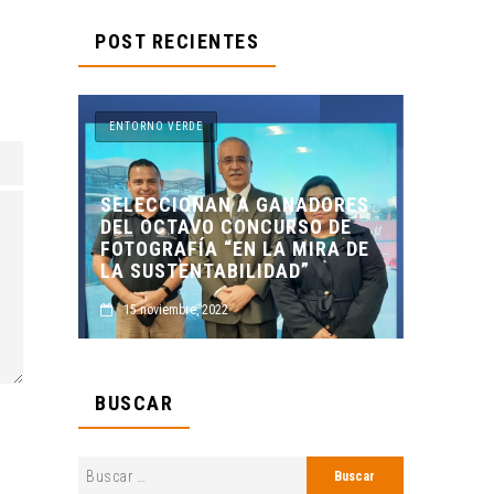
POST RECIENTES
ENTORNO VERDE
AN A GANADORES
O CONCURSO DE
ENTORNO VERDE Y ANIMALI
 “EN LA MIRA DE
PRESENTES EN EL DÍA DE LO
TABILIDAD”
MUERTOS FCC, UANL.
2022
2 noviembre, 2022
BUSCAR