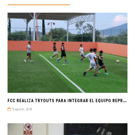
F
CC REALIZA TRYOUTS PARA INTEGRAR EL EQUIPO REPRESENTATIVO DE FÚTBOL SOCCER
8 agosto, 2026