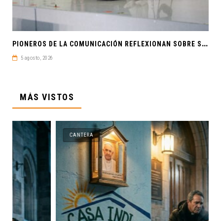
P
IONEROS DE LA COMUNICACIÓN REFLEXIONAN SOBRE SOBERANÍA CULTURAL Y JUSTICIA EN ALAIC 2026
5 agosto, 2026
MÁS VISTOS
CANTERA