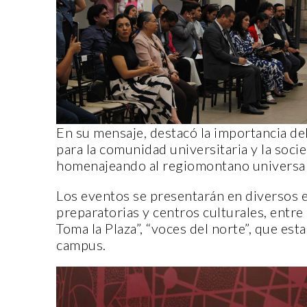
CANTERA
CAN
En su mensaje, destacó la importancia de
para la comunidad universitaria y la socie
homenajeando al regiomontano universal
Los eventos se presentarán en diversos e
preparatorias y centros culturales, entr
Toma la Plaza”, “voces del norte”, que es
ORIGEN Y PROPÓSITO DE
campus.
CASA INDI
CAS
14 noviembre, 2022
1