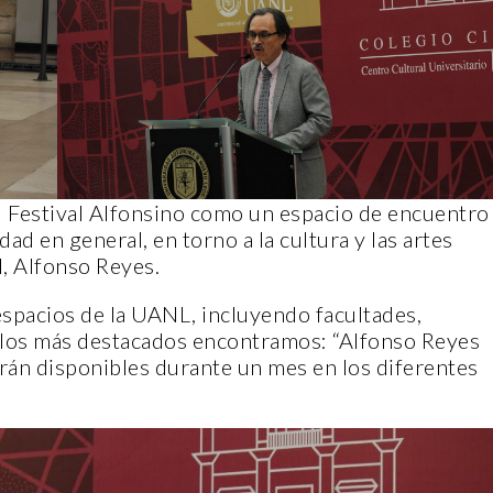
TERA
CANTERA
l Festival Alfonsino como un espacio de encuentro
dad en general, en torno a la cultura y las artes
, Alfonso Reyes.
spacios de la UANL, incluyendo facultades,
e los más destacados encontramos: “Alfonso Reyes
PLENITUD CON CRIS
tarán disponibles durante un mes en los diferentes
FELIPE DE JESÚS S
A INDI
GALLEGOS
4 noviembre, 2022
14 noviembre, 2022