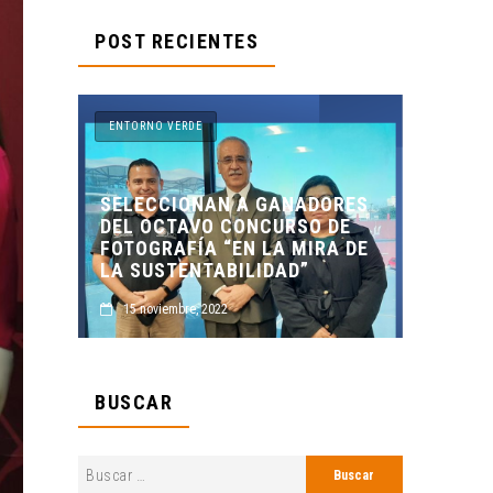
POST RECIENTES
ENTORNO VERDE
ANADORES
RSO DE
ENTORNO VERDE Y ANIMALIA
 MIRA DE
PRESENTES EN EL DÍA DE LOS
AD”
MUERTOS FCC, UANL.
2 noviembre, 2022
BUSCAR