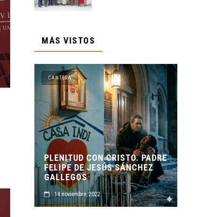
MÁS VISTOS
CANTERA
TO. PADRE
ÁNCHEZ
ORIGEN Y PROPÓSITO DE
CASA INDI
C
14 noviembre, 2022