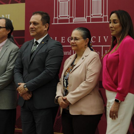
TORNO VERDE
ENTORNO VERDE
SELECCIONAN A G
TORNO VERDE Y ANIMALIA
DEL OCTAVO CONCU
ESENTES EN EL DÍA DE LOS
FOTOGRAFÍA “EN LA
ERTOS FCC, UANL.
LA SUSTENTABILID
 noviembre, 2022
15 noviembre, 2022