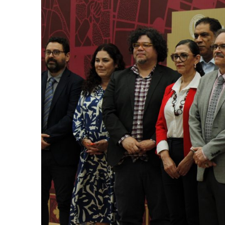
ENTORNO VERDE
EN
SELECCIONAN A GANADORES
DEL OCTAVO CONCURSO DE
EN
FOTOGRAFÍA “EN LA MIRA DE
PR
LA SUSTENTABILIDAD”
MU
15 noviembre, 2022
2