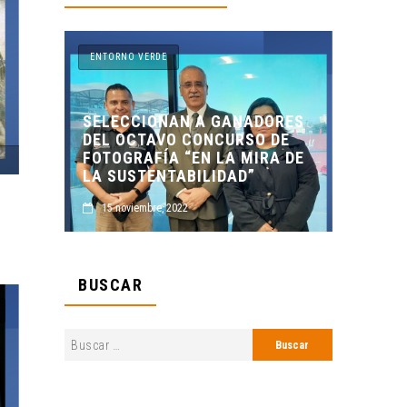
ENTORNO VERDE
 A GANADORES
CONCURSO DE
ENTORNO VERDE Y ANIMALIA
EN LA MIRA DE
PRESENTES EN EL DÍA DE LOS
BILIDAD”
MUERTOS FCC, UANL.
2 noviembre, 2022
BUSCAR