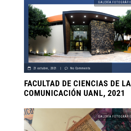
GALERÍA FOTOGRÁFI
CANTERA
21 octubre, 2021
|
No Comments
FACULTAD DE CIENCIAS DE LA
ORIGEN Y PROPÓSITO DE
COMUNICACIÓN UANL, 2021
CASA INDI
14 noviembre, 2022
GALERÍA FOTOGRÁFI