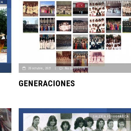
CA
GALERÍA FOTOGRÁFICA
CANTERA
CANTERA
20 octubre, 2021
|
No Comments
PLENITUD CON
GENERACIONES
FELIPE DE JE
CASA INDI
GALLEGOS
14 noviembre, 2022
14 noviembre, 2022
CA
GALERÍA FOTOGRÁFICA