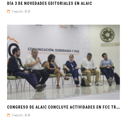
DÍA 3 DE NOVEDADES EDITORIALES EN ALAIC
5 agosto, 2026
C
ONGRESO DE ALAIC CONCLUYE ACTIVIDADES EN FCC TRAS UNA SEMANA LLENA DE CONOCIMIENTO Y REFLEXIÓN
5 agosto, 2026