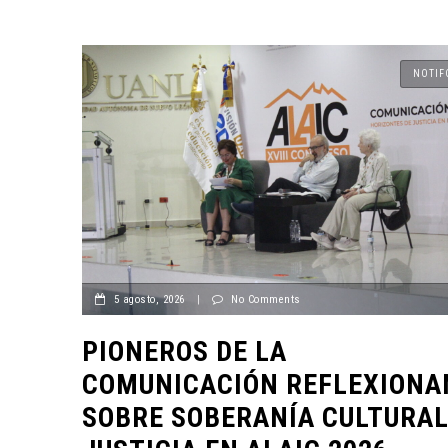
NOTIF
CANTERA
ORIGEN Y PROPÓSITO DE
5 agosto, 2026
|
No Comments
CASA INDI
PIONEROS DE LA
14 noviembre, 2022
COMUNICACIÓN REFLEXIONA
SOBRE SOBERANÍA CULTURAL