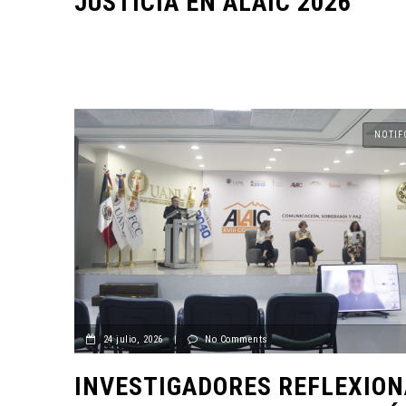
JUSTICIA EN ALAIC 2026
ENTORNO VERDE
SELECCIONAN A GANADORES
NOTIF
DEL OCTAVO CONCURSO DE
FOTOGRAFÍA “EN LA MIRA DE
LA SUSTENTABILIDAD”
15 noviembre, 2022
24 julio, 2026
|
No Comments
INVESTIGADORES REFLEXIO