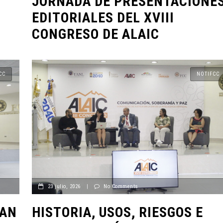
JORNADA DE PRESENTACIONE
EDITORIALES DEL XVIII
CONGRESO DE ALAIC
ENTORNO VERDE
ENTORNO VERDE
SELECCIONA
CC
NOTIFCC
ENTORNO VERDE Y ANIMALIA
DEL OCTAVO
PRESENTES EN EL DÍA DE LOS
FOTOGRAFÍA 
MUERTOS FCC, UANL.
LA SUSTENT
2 noviembre, 2022
15 noviembre, 20
23 julio, 2026
|
No Comments
NAN
HISTORIA, USOS, RIESGOS E