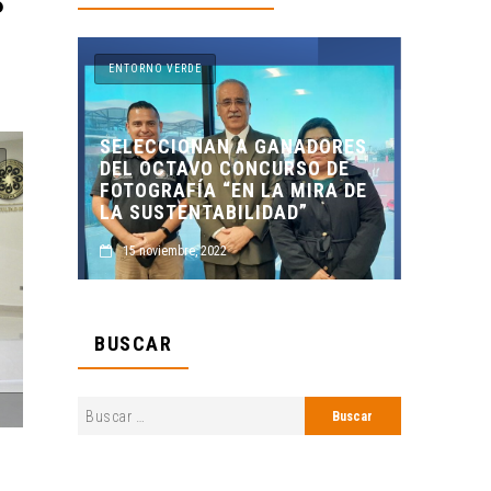
S
ENTORNO VERDE
N A GANADORES
 CONCURSO DE
ENTORNO VERDE Y ANIMALIA
“EN LA MIRA DE
PRESENTES EN EL DÍA DE LOS
ABILIDAD”
MUERTOS FCC, UANL.
22
2 noviembre, 2022
BUSCAR