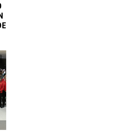
O
N
DE