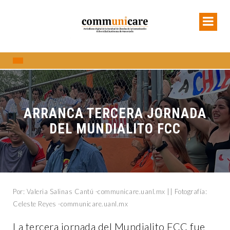
ARRANCA TERCERA JORNADA
DEL MUNDIALITO FCC
Por: Valeria Salinas Cantú -communicare.uanl.mx || Fotografía:
Celeste Reyes -communicare.uanl.mx
La tercera jornada del Mundialito FCC fue