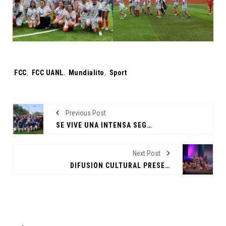
Tags:
FCC
,
FCC UANL
,
Mundialito
,
Sport
Previous Post
SE VIVE UNA INTENSA SEGUNDA FECHA DEL MUNDIALITO FCC
Next Post
DIFUSIÓN CULTURAL PRESENTA "NO SOY UNA SEÑORA"