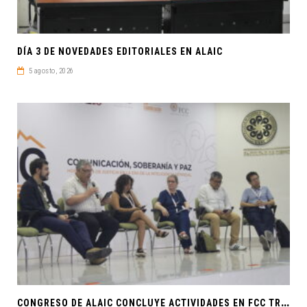
DÍA 3 DE NOVEDADES EDITORIALES EN ALAIC
5 agosto, 2026
C
ONGRESO DE ALAIC CONCLUYE ACTIVIDADES EN FCC TRAS UNA SEMANA LLENA DE CONOCIMIENTO Y REFLEXIÓN