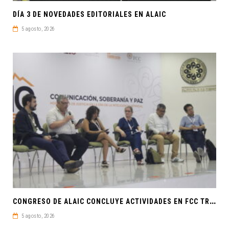
DÍA 3 DE NOVEDADES EDITORIALES EN ALAIC
5 agosto, 2026
C
ONGRESO DE ALAIC CONCLUYE ACTIVIDADES EN FCC TRAS UNA SEMANA LLENA DE CONOCIMIENTO Y REFLEXIÓN
5 agosto, 2026