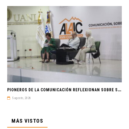
P
IONEROS DE LA COMUNICACIÓN REFLEXIONAN SOBRE SOBERANÍA CULTURAL Y JUSTICIA EN ALAIC 2026
5 agosto, 2026
MÁS VISTOS