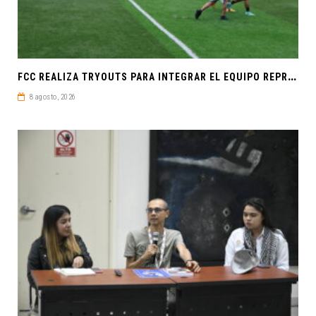
F
CC REALIZA TRYOUTS PARA INTEGRAR EL EQUIPO REPRESENTATIVO DE FÚTBOL SOCCER
8 agosto, 2026