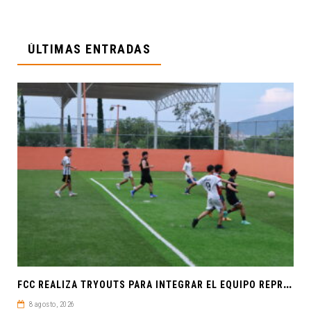
ÚLTIMAS ENTRADAS
F
CC REALIZA TRYOUTS PARA INTEGRAR EL EQUIPO REPRESENTATIVO DE FÚTBOL SOCCER
8 agosto, 2026