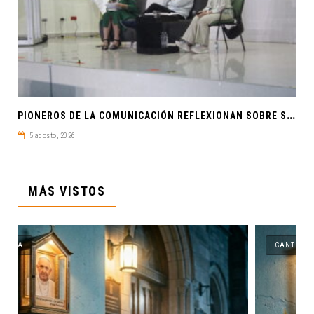
P
IONEROS DE LA COMUNICACIÓN REFLEXIONAN SOBRE SOBERANÍA CULTURAL Y JUSTICIA EN ALAIC 2026
5 agosto, 2026
MÁS VISTOS
CANTERA