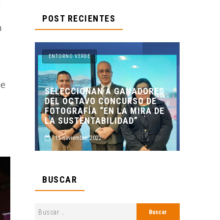
y
POST RECIENTES
n
ERDE
ENTORNO VERDE
ue
IONAN A GANADORES
TAVO CONCURSO DE
ENTORNO VERDE Y ANIMA
FÍA “EN LA MIRA DE
PRESENTES EN EL DÍA DE
ENTABILIDAD”
MUERTOS FCC, UANL.
bre, 2022
2 noviembre, 2022
BUSCAR