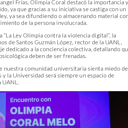
Rangel Frías, Olimpia Coral destacó la importancia 
do, ya que gracias a su iniciativa se castiga con un
 ley, ya sea difundiendo o almacenando material co
timiento de la persona involucrada.
ENTORNO VERDE
ENTORNO V
 “La Ley Olimpia contra la violencia digital”, la
anos de Santos Guzmán López, rector de la UANL,
e dedicado a la conciencia colectiva, detallando q
ES
SELECC
psicológica deben de ser frenadas.
ENTORNO VERDE Y ANIMALIA
DEL OC
DE
PRESENTES EN EL DÍA DE LOS
FOTOGRA
 nuestra comunidad universitaria sienta miedo de
MUERTOS FCC, UANL.
LA SUST
os y la Universidad será siempre un espacio de
2 noviembre, 2022
15 noviem
la UANL.