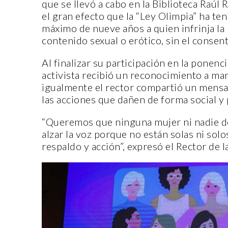
que se llevó a cabo en la Biblioteca Raúl 
el gran efecto que la “Ley Olimpia” ha teni
máximo de nueve años a quien infrinja la
contenido sexual o erótico, sin el consen
ENTORNO VERDE
Al finalizar su participación en la ponencia
activista recibió un reconocimiento a m
igualmente el rector compartió un mensaj
SELECCIONAN A GANADOR
las acciones que dañen de forma social y 
DEL OCTAVO CONCURSO DE
FOTOGRAFÍA “EN LA MIRA 
“Queremos que ninguna mujer ni nadie de
LA SUSTENTABILIDAD”
alzar la voz porque no están solas ni sol
15 noviembre, 2022
respaldo y acción”, expresó el Rector de 