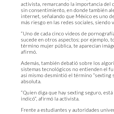
activista, remarcando la importancia del 
sin consentimiento, en donde también aler
internet, señalando que México es uno d
más riesgo en las redes sociales, siendo v
“Uno de cada cinco videos de pornografía
sucede en otros aspectos; por ejemplo, t
CANTERA
término mujer pública, te aparecían imág
afirmó.
Además, también debatió sobre los algori
sistemas tecnológicos no entienden el fu
así mismo desmintió el término “sexting 
absoluta.
ORIGEN Y PROPÓSITO DE
“Quien diga que hay sexting seguro, está
CASA INDI
indicó”, afirmó la activista.
14 noviembre, 2022
Frente a estudiantes y autoridades unive