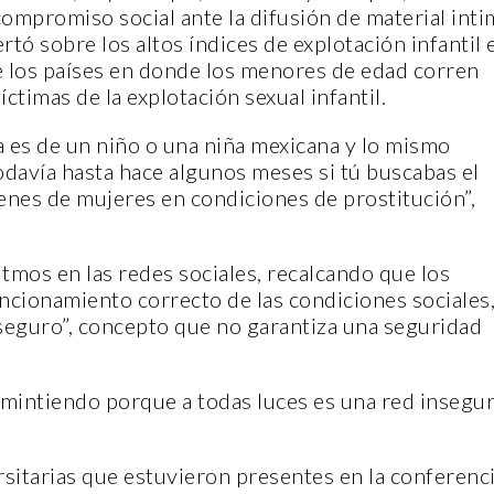
compromiso social ante la difusión de material int
tó sobre los altos índices de explotación infantil 
e los países en donde los menores de edad corren
íctimas de la explotación sexual infantil.
 es de un niño o una niña mexicana y lo mismo
odavía hasta hace algunos meses si tú buscabas el
CANTERA
CANTERA
enes de mujeres en condiciones de prostitución”,
tmos en las redes sociales, recalcando que los
ncionamiento correcto de las condiciones sociales
seguro”, concepto que no garantiza una seguridad
PLENITU
FELIPE 
 mintiendo porque a todas luces es una red insegur
CASA INDI
GALLEG
14 noviembre, 2022
14 noviemb
rsitarias que estuvieron presentes en la conferenc