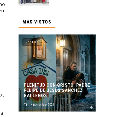
imo
en
MÁS VISTOS
CANTERA
,
D CON CRISTO. PADRE
DE JESÚS SÁNCHEZ
ORIGEN Y PROPÓSITO DE
a,
OS
CASA INDI
re, 2022
14 noviembre, 2022
ia