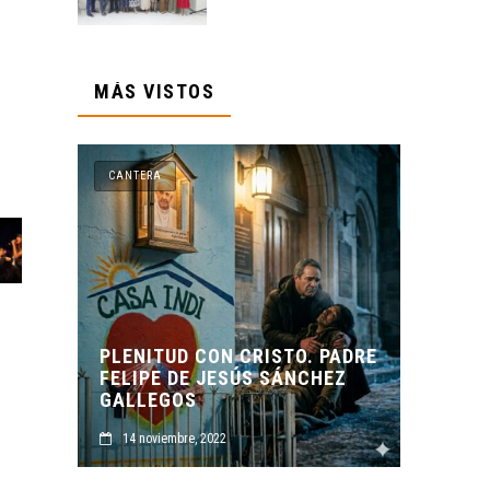
MÁS VISTOS
CANTERA
CANTER
PLENITUD CON CRISTO. PADRE
FELIPE DE JESÚS SÁNCHEZ
ORIGE
GALLEGOS
CASA 
14 noviembre, 2022
14 no