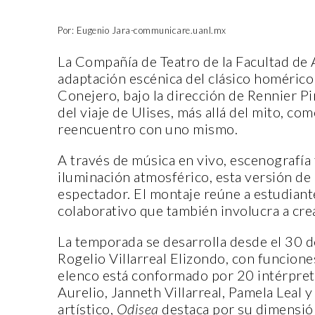
Por: Eugenio Jara-communicare.uanl.mx
La Compañía de Teatro de la Facultad de
adaptación escénica del clásico homérico
Conejero, bajo la dirección de Rennier Pi
del viaje de Ulises, más allá del mito, co
reencuentro con uno mismo.
A través de música en vivo, escenografía f
iluminación atmosférico, esta versión de
espectador. El montaje reúne a estudiant
colaborativo que también involucra a cre
La temporada se desarrolla desde el 30 de
Rogelio Villarreal Elizondo, con funcione
elenco está conformado por 20 intérprete
Aurelio, Janneth Villarreal, Pamela Leal 
artístico,
Odisea
destaca por su dimensión