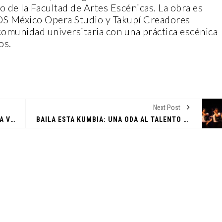
 de la Facultad de Artes Escénicas. La obra es
OS México Opera Studio y Takupí Creadores
 comunidad universitaria con una práctica escénica
os.
CANTERA
Next Post
EL FESTIVAL ALFONSINO 2025 CELEBRA LA VIDA Y LEGADO DE ALFONSO REYES
BAILA ESTA KUMBIA: UNA ODA AL TALENTO UNIVERSITARIO Y AL LEGADO DEL TEX-MEX
Y PROPÓSITO DE
DI
CASA INDI
bre, 2022
14 noviembre, 2022