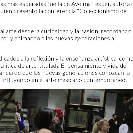
las más esperadas fue la de Avelina Lesper, autora 
quien presentó la conferencia “Coleccionismo de
 al arte desde la curiosidad y la pasión, recordando
O VERDE
ENTORNO VERDE
ico” y animando a las nuevas generaciones a
SELECCIONAN A GANA
cados a la reflexión y la enseñanza artística, com
RNO VERDE Y ANIMALIA
DEL OCTAVO CONCURS
crítica de arte, titulada El pensamiento y vida de
NTES EN EL DÍA DE LOS
FOTOGRAFÍA “EN LA M
ancia de que las nuevas generaciones conozcan la
TOS FCC, UANL.
LA SUSTENTABILIDAD”
ue influyendo en el arte mexicano contemporáneo.
iembre, 2022
15 noviembre, 2022