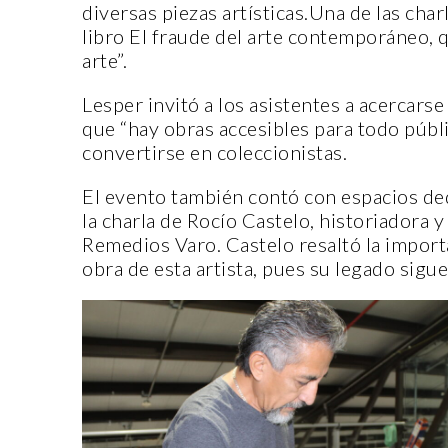
diversas piezas artísticas.Una de las char
libro El fraude del arte contemporáneo, 
arte”.
Lesper invitó a los asistentes a acercarse
ENTORNO VERDE
ENTORN
que “hay obras accesibles para todo públ
convertirse en coleccionistas.
SELECCIONAN A GANADORES
El evento también contó con espacios dedi
DEL OCTAVO CONCURSO DE
ENTO
la charla de Rocío Castelo, historiadora y 
FOTOGRAFÍA “EN LA MIRA DE
PRESE
Remedios Varo. Castelo resaltó la import
LA SUSTENTABILIDAD”
MUER
obra de esta artista, pues su legado sig
15 noviembre, 2022
2 nov