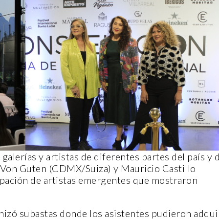
RA
CANTERA
galerías y artistas de diferentes partes del país y 
PLENITUD CON CRISTO
r Von Guten (CDMX/Suiza) y Mauricio Castillo
FELIPE DE JESÚS SÁN
INDI
GALLEGOS
ipación de artistas emergentes que mostraron
viembre, 2022
14 noviembre, 2022
izó subastas donde los asistentes pudieron adqui