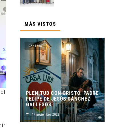
MÁS VISTOS
CANTERA
CAN
del
. PADRE
CHEZ
ORIGEN Y PROPÓSITO DE
CASA INDI
CAS
14 noviembre, 2022
1
rir