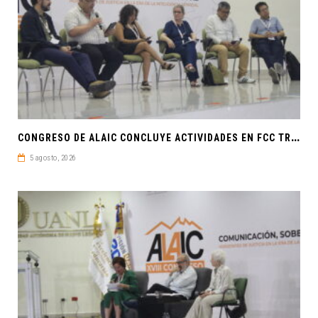
C
ONGRESO DE ALAIC CONCLUYE ACTIVIDADES EN FCC TRAS UNA SEMANA LLENA DE CONOCIMIENTO Y REFLEXIÓN
5 agosto, 2026