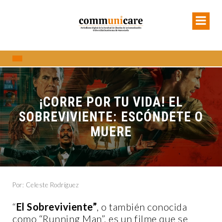
¡CORRE POR TU VIDA! EL
SOBREVIVIENTE: ESCÓNDETE O
MUERE
Por: Celeste Rodríguez
“
El Sobreviviente”
, o también conocida
como “Running Man”, es un filme que se