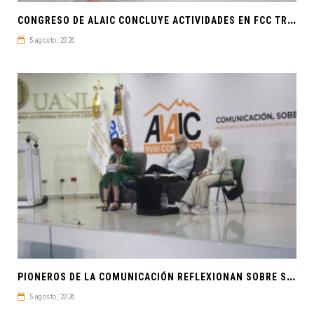
C
ONGRESO DE ALAIC CONCLUYE ACTIVIDADES EN FCC TRAS UNA SEMANA LLENA DE CONOCIMIENTO Y REFLEXIÓN
5 agosto, 2026
P
IONEROS DE LA COMUNICACIÓN REFLEXIONAN SOBRE SOBERANÍA CULTURAL Y JUSTICIA EN ALAIC 2026
5 agosto, 2026