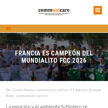
FRANCIA ES CAMPEÓN DEL
MUNDIALITO FCC 2026
Por: Camila Polanco -communicare.uanl.mx || Fotografía: Brandon
Rubio -communicare.uanl.mx
La emoción y el ambiente futbolero se