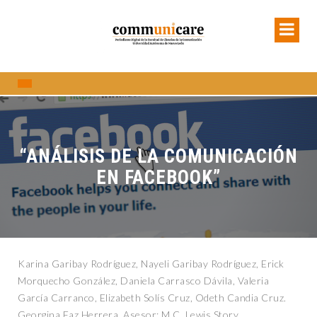
“ANÁLISIS DE LA COMUNICACIÓN
EN FACEBOOK”
Karina Garibay Rodríguez, Nayeli Garibay Rodríguez, Erick
Morquecho González, Daniela Carrasco Dávila, Valeria
García Carranco, Elizabeth Solís Cruz, Odeth Candia Cruz.
Georgina Faz Herrera. Asesor: M.C. Lewis Story