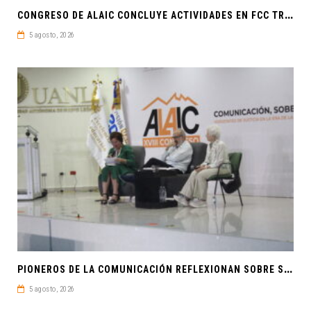
C
ONGRESO DE ALAIC CONCLUYE ACTIVIDADES EN FCC TRAS UNA SEMANA LLENA DE CONOCIMIENTO Y REFLEXIÓN
5 agosto, 2026
P
IONEROS DE LA COMUNICACIÓN REFLEXIONAN SOBRE SOBERANÍA CULTURAL Y JUSTICIA EN ALAIC 2026
5 agosto, 2026