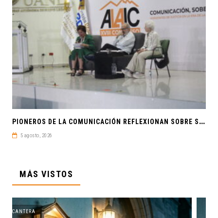
P
IONEROS DE LA COMUNICACIÓN REFLEXIONAN SOBRE SOBERANÍA CULTURAL Y JUSTICIA EN ALAIC 2026
5 agosto, 2026
MÁS VISTOS
CANTERA