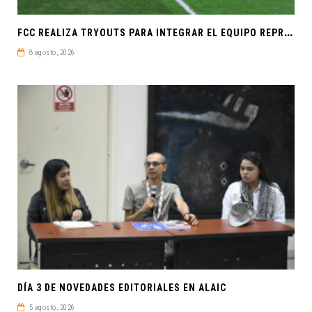
F
CC REALIZA TRYOUTS PARA INTEGRAR EL EQUIPO REPRESENTATIVO DE FÚTBOL SOCCER
8 agosto, 2026
DÍA 3 DE NOVEDADES EDITORIALES EN ALAIC
5 agosto, 2026