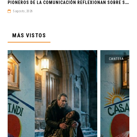
P
IONEROS DE LA COMUNICACIÓN REFLEXIONAN SOBRE SOBERANÍA CULTURAL Y JUSTICIA EN ALAIC 2026
5 agosto, 2026
MÁS VISTOS
CANTERA