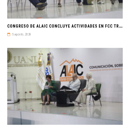
C
ONGRESO DE ALAIC CONCLUYE ACTIVIDADES EN FCC TRAS UNA SEMANA LLENA DE CONOCIMIENTO Y REFLEXIÓN
5 agosto, 2026