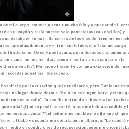
 de mi cuerpo, empecé a sentir mucho frío y a quedar sin fuerza
té en el vagón y traía puesto solo pantaletas (calzoncillos) y
ía que estaba en su patrulla cercas de las vías del tren me escuc
nutos aproximadamente y el tren se detuvo, el oficial me cargo
 dejó tirado en un Oxxo y pedí ayuda, poco después una ambulan
saron y curaron mis heridas, tengo treinta y siete puntas en la
me dieron de alta”. Mencionó Inocente con una expresión de mie
 al recordar aquel terrible suceso.
ospital y por la curación que le realizaron, pero Daniel no ten
tenía un lugar donde dormir. “Aquí no es ningún hotel y tiene q
quedarme en la calle”. En eso iba entrando al hospital un taxista
 qué onda! ¿Qué te pasó?, le conté lo que me había sucedido y l
que me puedas ayudar?”, el señor muy amable me dijo que si, que 
 tener al bebé y después me dejaría en un albergue. “Lo esperé y
es y medio en condiciones de recuperación, pues me encontrab