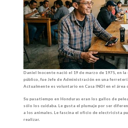
ENTORNO VERDE
EN
SELECCIONAN A GANADORES
DEL OCTAVO CONCURSO DE
EN
FOTOGRAFÍA “EN LA MIRA DE
PR
LA SUSTENTABILIDAD”
MU
Daniel Inocente nació el 19 de marzo de 1975, en la
público, fue Jefe de Administración en una ferreterí
15 noviembre, 2022
Actualmente es voluntario en Casa INDI en el área 
Su pasatiempo en Honduras eran los gallos de pelea
sólo los cuidaba. Le gusta el plumaje por ser difere
a los animales. Le fascina el oficio de electricista 
realizar.