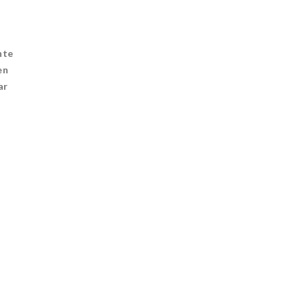
a
nte
en
ar