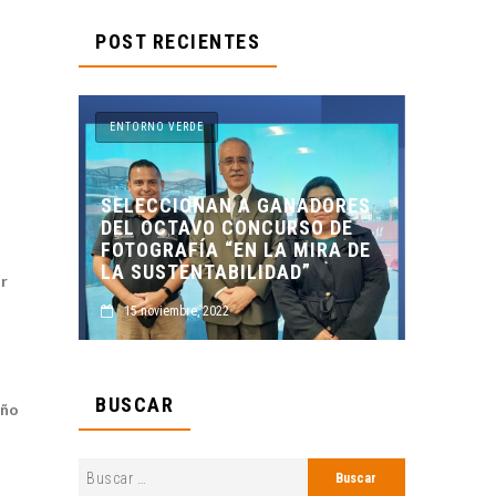
POST RECIENTES
ENTORNO VERDE
ANADORES
RSO DE
ENTORNO VERDE Y ANIMALIA
 MIRA DE
PRESENTES EN EL DÍA DE LOS
AD”
MUERTOS FCC, UANL.
or
2 noviembre, 2022
BUSCAR
iño