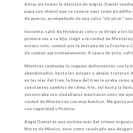
Antes de tomar la decisión de migrar, Daniel vendía
papa con chimol que se conoce aquí como picadillo d
de puerco, acompañado de una salsa “sin picar” con 
Inocente, salió de Honduras solo y se dirige a los
primera vez a su hija. Llegó a la ciudad de Monterey
estuvo solo, caminó por la entrada de la Frontera
de camino aproximadamente. A causa de esto, sufrió 
Mientras caminaba lo seguían delincuentes con la in
abandonados, hasta las avispas o abejas trataron d
en las vías del tren, la línea del tren la usaba com
constantes cambios de clima, frio, sol hasta la lluv
encontraba con ciudadanos mexicanos unos me ayuda
ciudad de Monterrey son muy bonitos. Me gusta est
con seguridad y firmeza.
Ángel Daniel es una víctima más del crimen organiz
Norte de México, tuvo como resultado una desgarr