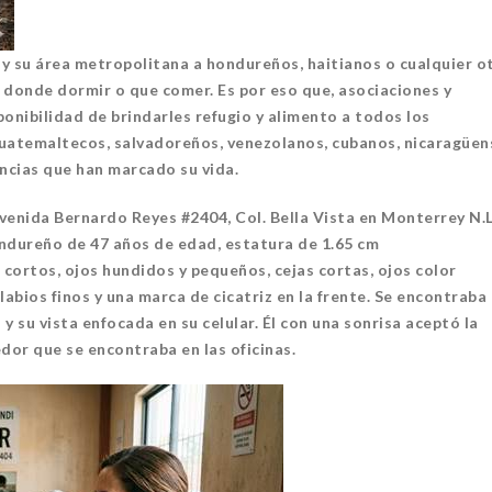
 y su área metropolitana a hondureños, haitianos o cualquier o
donde dormir o que comer. Es por eso que, asociaciones y
onibilidad de brindarles refugio y alimento a todos los
uatemaltecos, salvadoreños, venezolanos, cubanos, nicaragüen
ncias que han marcado su vida.
NTERA
CANTERA
 Avenida Bernardo Reyes #2404, Col. Bella Vista en Monterrey N.L
ndureño de 47 años de edad, estatura de 1.65 cm
ortos, ojos hundidos y pequeños, cejas cortas, ojos color
labios finos y una marca de cicatriz en la frente. Se encontraba
 su vista enfocada en su celular. Él con una sonrisa aceptó la
or que se encontraba en las oficinas.
PLENITUD CON CRIS
FELIPE DE JESÚS S
SA INDI
GALLEGOS
4 noviembre, 2022
14 noviembre, 2022