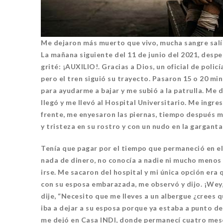
Me dejaron más muerto que vivo, mucha sangre salía
La mañana siguiente del 11 de junio del 2021, desper
grité: ¡AUXILIO!. Gracias a Dios, un oficial de polic
pero el tren siguió su trayecto. Pasaron 15 o 20 mi
para ayudarme a bajar y me subió a la patrulla. Me
llegó y me llevó al Hospital Universitario. Me ingre
frente, me enyesaron las piernas, tiempo después 
y tristeza en su rostro y con un nudo en la garganta
Tenía que pagar por el tiempo que permaneció en el h
nada de dinero, no conocía a nadie ni mucho menos 
irse. Me sacaron del hospital y mi única opción era 
con su esposa embarazada, me observó y dijo. ¡Wey,
dije, “Necesito que me lleves a un albergue ¿crees 
iba a dejar a su esposa porque ya estaba a punto de
me dejó en Casa INDI, donde permanecí cuatro mes