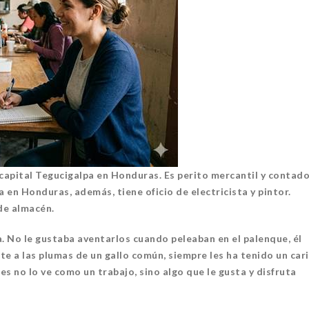
TORNO VERDE
ENTORNO VERDE
SELECCIONAN A G
TORNO VERDE Y ANIMALIA
DEL OCTAVO CONCU
ESENTES EN EL DÍA DE LOS
FOTOGRAFÍA “EN LA
ERTOS FCC, UANL.
LA SUSTENTABILID
 capital Tegucigalpa en Honduras. Es perito mercantil y contad
a en Honduras, además, tiene oficio de electricista y pintor.
2 noviembre, 2022
15 noviembre, 2022
de almacén.
. No le gustaba aventarlos cuando peleaban en el palenque, él
nte a las plumas de un gallo común, siempre les ha tenido un car
pues no lo ve como un trabajo, sino algo que le gusta y disfruta