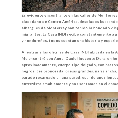
Es evidente encontrarte en las calles de Monterrey
ciudadano de Centro América, desolados buscando 
albergues de Monterrey han tenido la bondad y disp
migrantes. La Casa INDI recibe constantemente a g
y hondureños, todos cuentan una historia y experie
CANTERA
CA
Al entrar a las oficinas de Casa INDI ubicada en la
Me encontré con Ángel Daniel Inocente Dera, un ho
aproximadamente, cuerpo tipo delgado, con brazos c
negros, tez bronceada, orejas grandes, nariz ancha, 
parado recargado en una pared, usando unos lentes y
entrevista amablemente y nos sentamos en el comed
ORIGEN Y PROPÓSITO DE
CASA INDI
CA
14 noviembre, 2022
1