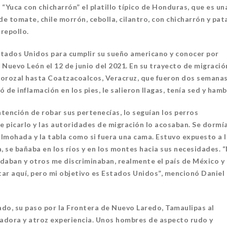
 “Yuca con chicharrón” el platillo típico de Honduras, que es un
e tomate, chile morrón, cebolla, cilantro, con chicharrón y pat
repollo.
 Estados Unidos para cumplir su sueño americano y conocer por
, Nuevo León el 12 de junio del 2021. En su trayecto de migració
 Corozal hasta Coatzacoalcos, Veracruz, que fueron dos semana
de inflamación en los pies, le salieron llagas, tenía sed y hamb
tención de robar sus pertenecías, lo seguían los perros
e picarlo y las autoridades de migración lo acosaban. Se dormí
o almohada y la tabla como si fuera una cama. Estuvo expuesto a 
ia, se bañaba en los ríos y en los montes hacia sus necesidades. 
ban y otros me discriminaban, realmente el país de México y 
ar aquí, pero mi objetivo es Estados Unidos”, mencionó Daniel
ado, su paso por la Frontera de Nuevo Laredo, Tamaulipas al
adora y atroz experiencia. Unos hombres de aspecto rudo y