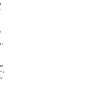
a
a
n
s
re.
a
los
“Me
la