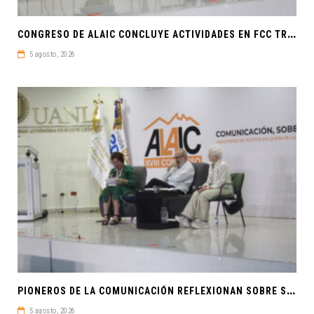
C
ONGRESO DE ALAIC CONCLUYE ACTIVIDADES EN FCC TRAS UNA SEMANA LLENA DE CONOCIMIENTO Y REFLEXIÓN
5 agosto, 2026
P
IONEROS DE LA COMUNICACIÓN REFLEXIONAN SOBRE SOBERANÍA CULTURAL Y JUSTICIA EN ALAIC 2026
5 agosto, 2026