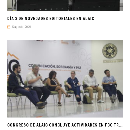
DÍA 3 DE NOVEDADES EDITORIALES EN ALAIC
5 agosto, 2026
C
ONGRESO DE ALAIC CONCLUYE ACTIVIDADES EN FCC TRAS UNA SEMANA LLENA DE CONOCIMIENTO Y REFLEXIÓN