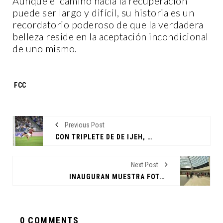
Aunque el camino hacia la recuperación
puede ser largo y difícil, su historia es un
recordatorio poderoso de que la verdadera
belleza reside en la aceptación incondicional
de uno mismo.
Tags:
FCC
Previous Post
CON TRIPLETE DE DE IJEH, AC MILAN WOMEN SE IMPONE A LAS RAYADAS DE MONTERREY
Next Post
INAUGURAN MUESTRA FOTOGRÁFICA DE SUSTENTABILIDAD EN EL CEIIDA
0 COMMENTS