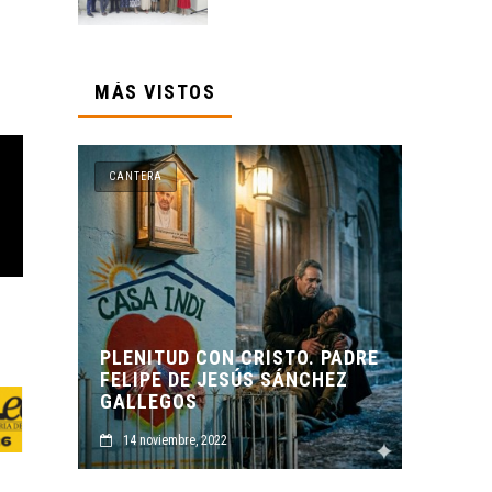
MÁS VISTOS
ANTERA
CANTERA
LENITUD CON CRISTO. PADRE
ELIPE DE JESÚS SÁNCHEZ
ORIGEN Y PROPÓSI
ALLEGOS
CASA INDI
14 noviembre, 2022
14 noviembre, 2022