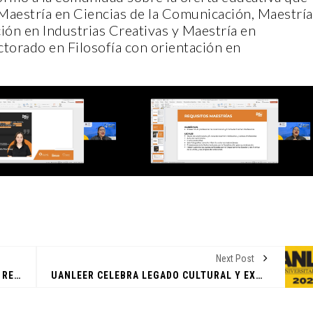
Maestría en Ciencias de la Comunicación, Maestría
ón en Industrias Creativas y Maestría en
torado en Filosofía con orientación en
CANTERA
C
P
 DE
F
CASA INDI
G
Next Post
"AMAR CON CONCIENCIA" FCC PROMUEVE REFLEXIÓN SOBRE RELACIONES SANAS
UANLEER CELEBRA LEGADO CULTURAL Y EXCELENCIA EDITORIAL
14 noviembre, 2022