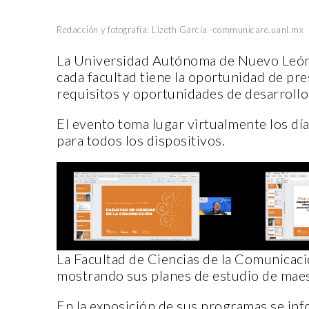
Redacción y fotografía: Lizeth García -communicare.uanl.mx
La Universidad Autónoma de Nuevo León a
cada facultad tiene la oportunidad de pr
requisitos y oportunidades de desarrollo
El evento toma lugar virtualmente los días
para todos los dispositivos.
La Facultad de Ciencias de la Comunicació
mostrando sus planes de estudio de maes
En la exposición de sus programas se inf