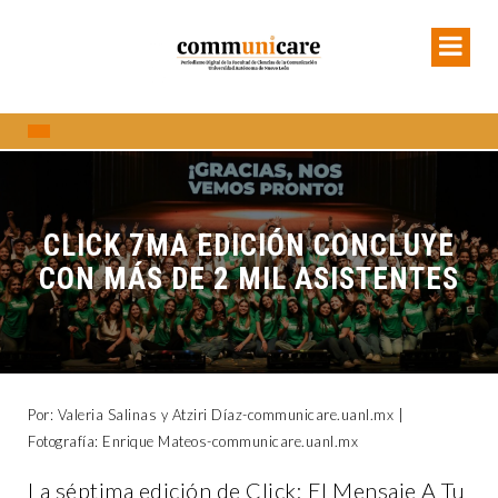
CLICK 7MA EDICIÓN CONCLUYE
CON MÁS DE 2 MIL ASISTENTES
Por: Valeria Salinas y Atziri Díaz-communicare.uanl.mx |
Fotografía: Enrique Mateos-communicare.uanl.mx
La séptima edición de Click: El Mensaje A Tu