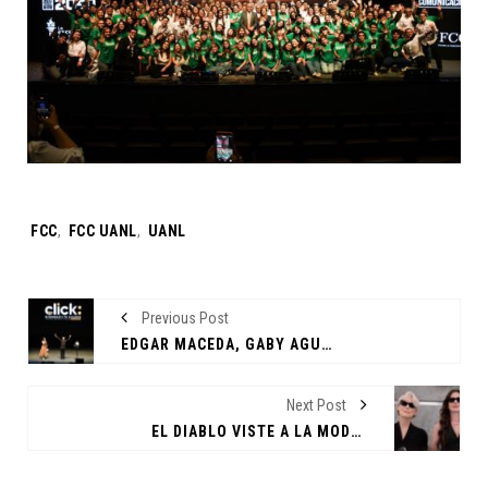
Tags:
FCC
,
FCC UANL
,
UANL
Previous Post
EDGAR MACEDA, GABY AGUILERA Y JAVIER NIÑO COMPARTEN EXPERIENCIA EN TURNO VESPERTINO DE CLICK
Next Post
EL DIABLO VISTE A LA MODA 2 REGRESA CON GLAMOUR, NOSTALGIA Y NUEVOS RETOS DIGITALES