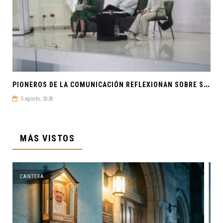
P
IONEROS DE LA COMUNICACIÓN REFLEXIONAN SOBRE SOBERANÍA CULTURAL Y JUSTICIA EN ALAIC 2026
5 agosto, 2026
MÁS VISTOS
CANTERA