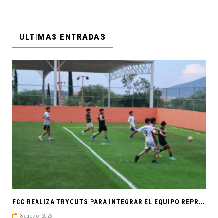
ÚLTIMAS ENTRADAS
F
CC REALIZA TRYOUTS PARA INTEGRAR EL EQUIPO REPRESENTATIVO DE FÚTBOL SOCCER
8 agosto, 2026