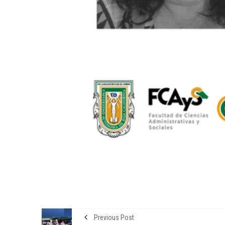
ENTORNO VERDE
SELECCIONAN A GANA
DEL OCTAVO CONCURSO
FOTOGRAFÍA “EN LA MI
LA SUSTENTABILIDAD”
15 noviembre, 2022
Previous Post