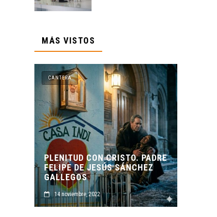
MÁS VISTOS
ERA
CANTERA
ITUD CON CRISTO. PADRE
IPE DE JESÚS SÁNCHEZ
ORIGEN Y PROPÓSITO
LEGOS
CASA INDI
noviembre, 2022
14 noviembre, 2022