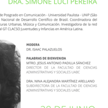
CANTERA
CANT
PLEN
E
FEL
CASA INDI
GAL
14 noviembre, 2022
14 