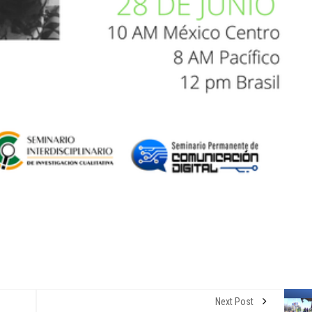
ENTORNO VERDE
ENTO
DORES
SEL
 DE
ENTORNO VERDE Y ANIMALIA
DEL
RA DE
PRESENTES EN EL DÍA DE LOS
FOTO
MUERTOS FCC, UANL.
LA 
2 noviembre, 2022
15 
Next Post