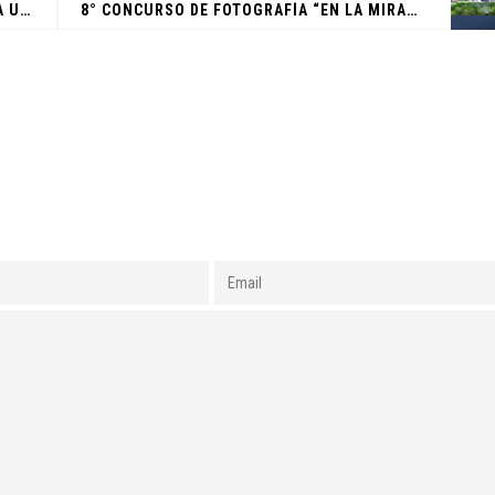
FCC, UANL, REPRESENTADOS EN ESGRIMA UACJ 2022
8° CONCURSO DE FOTOGRAFÍA “EN LA MIRADA DE LA SUSTENTABILIDAD. ACCIONES PARA EL CUIDADO DEL AGUA”