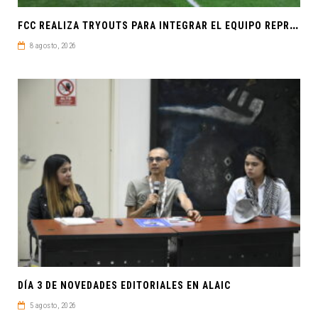
F
CC REALIZA TRYOUTS PARA INTEGRAR EL EQUIPO REPRESENTATIVO DE FÚTBOL SOCCER
8 agosto, 2026
DÍA 3 DE NOVEDADES EDITORIALES EN ALAIC
5 agosto, 2026