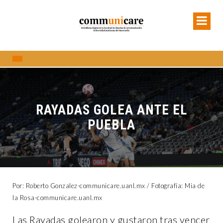
RAYADAS GOLEA ANTE EL
PUEBLA
Por: Roberto Gonzalez-communicare.uanl.mx / Fotografía: Mia de
la Rosa-communicare.uanl.mx
Las Rayadas golearon y gustaron tras vencer