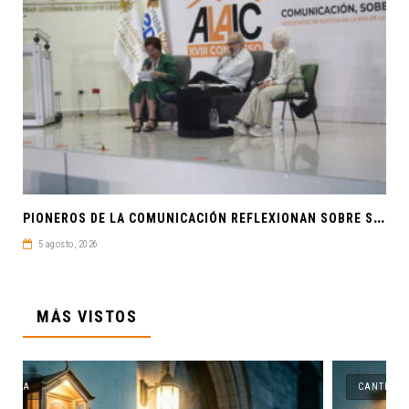
P
IONEROS DE LA COMUNICACIÓN REFLEXIONAN SOBRE SOBERANÍA CULTURAL Y JUSTICIA EN ALAIC 2026
5 agosto, 2026
MÁS VISTOS
CANTERA