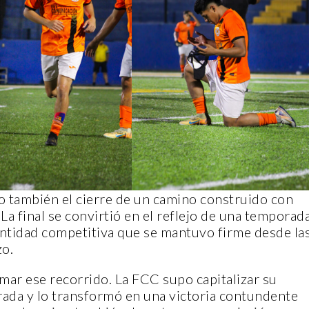
ERA
CANTERA
ino también el cierre de un camino construido con
 La final se convirtió en el reflejo de una temporad
PLENITUD CON CRIST
entidad competitiva que se mantuvo firme desde la
FELIPE DE JESÚS SÁ
zo.
 INDI
GALLEGOS
mar ese recorrido. La FCC supo capitalizar su
noviembre, 2022
14 noviembre, 2022
da y lo transformó en una victoria contundente