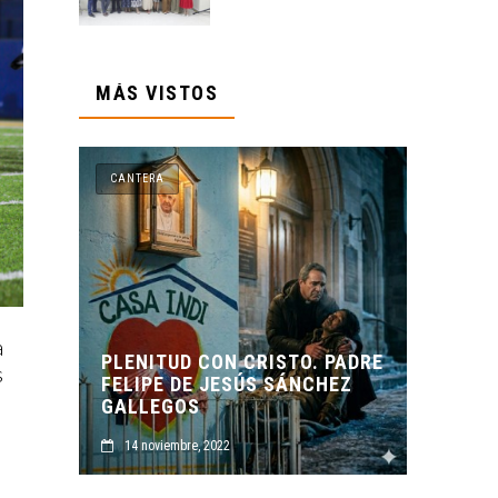
MÁS VISTOS
CANTERA
C
a
O. PADRE
s
NCHEZ
ORIGEN Y PROPÓSITO DE
CASA INDI
CA
14 noviembre, 2022