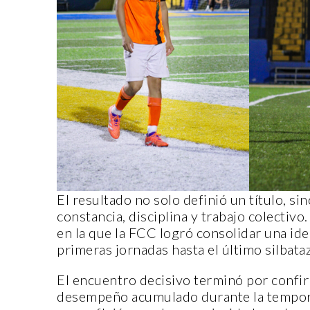
CANTERA
CANT
El resultado no solo definió un título, s
constancia, disciplina y trabajo colectivo.
en la que la FCC logró consolidar una id
ORIGEN Y PROPÓSITO DE
primeras jornadas hasta el último silbata
CASA INDI
CASA
El encuentro decisivo terminó por confir
14 noviembre, 2022
14 
desempeño acumulado durante la tempora