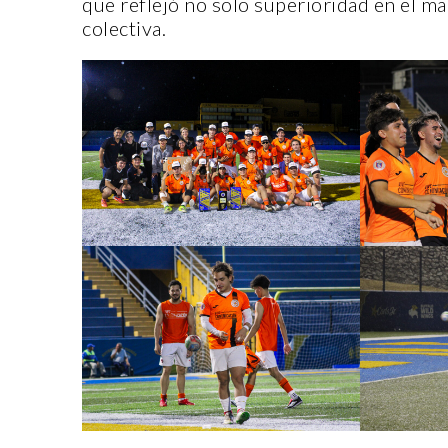
que reflejó no solo superioridad en el m
colectiva.
ENTORNO VERDE
ENTO
SELECCIONAN A GANADORES
DEL OCTAVO CONCURSO DE
ENT
FOTOGRAFÍA “EN LA MIRA DE
PRE
LA SUSTENTABILIDAD”
MUE
15 noviembre, 2022
2 n