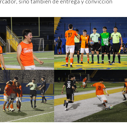
arcador, sino también de entrega y convicción
RNO VERDE
ENTORNO VERDE
SELECCIONAN A GAN
ORNO VERDE Y ANIMALIA
DEL OCTAVO CONCUR
SENTES EN EL DÍA DE LOS
FOTOGRAFÍA “EN LA 
RTOS FCC, UANL.
LA SUSTENTABILIDAD
oviembre, 2022
15 noviembre, 2022