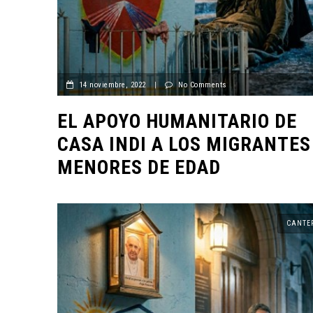
ENTORNO VERDE
ENTORN
14 noviembre, 2022
|
No Comments
SELECCIONAN A GANADORES
DEL OCTAVO CONCURSO DE
ENTOR
EL APOYO HUMANITARIO DE
FOTOGRAFÍA “EN LA MIRA DE
PRESE
LA SUSTENTABILIDAD”
MUERT
CASA INDI A LOS MIGRANTES
15 noviembre, 2022
2 novi
MENORES DE EDAD
CANTE