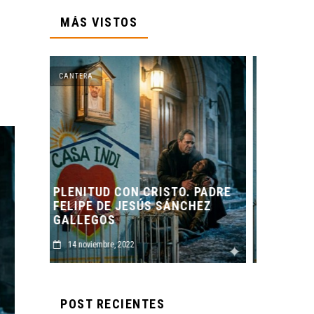
MÁS VISTOS
CANTERA
CAN
 PADRE
HEZ
ORIGEN Y PROPÓSITO DE
CASA INDI
CAS
14 noviembre, 2022
14
POST RECIENTES