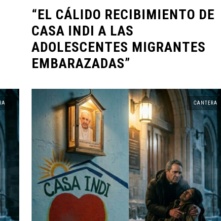
“EL CÁLIDO RECIBIMIENTO DE
CASA INDI A LAS
ADOLESCENTES MIGRANTES
A
CANTERA
EMBARAZADAS”
RA
CANTERA
PLENITUD CON CRISTO.
FELIPE DE JESÚS SÁNC
INDI
GALLEGOS
iembre, 2022
14 noviembre, 2022