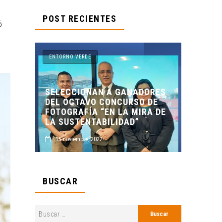
POST RECIENTES
ó
ENTORNO VERDE
A GANADORES
NCURSO DE
ENTORNO VERDE Y ANIMALIA
 LA MIRA DE
PRESENTES EN EL DÍA DE LOS
LIDAD”
MUERTOS FCC, UANL.
2 noviembre, 2022
BUSCAR