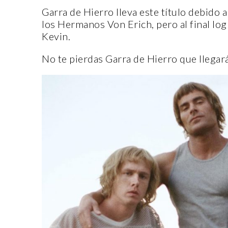
Garra de Hierro lleva este título debido
los Hermanos Von Erich, pero al final log
Kevin.
No te pierdas Garra de Hierro que llegará 
ENTORNO VERDE
SELECCIONAN A GANADORES
DEL OCTAVO CONCURSO DE
FOTOGRAFÍA “EN LA MIRA DE
LA SUSTENTABILIDAD”
15 noviembre, 2022