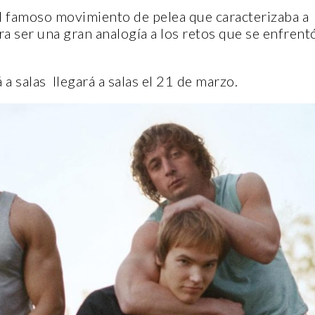
 al famoso movimiento de pelea que caracterizaba a
ra ser una gran analogía a los retos que se enfrent
a salas llegará a salas el 21 de marzo.
ENTORNO VERDE
ENTORNO VERDE
SELECCIONAN 
ENTORNO VERDE Y ANIMALIA
DEL OCTAVO CO
PRESENTES EN EL DÍA DE LOS
FOTOGRAFÍA “EN
MUERTOS FCC, UANL.
LA SUSTENTABI
2 noviembre, 2022
15 noviembre, 2022