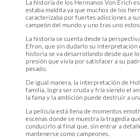
La historia de los Hermanos Von Erich es
estaba maldita ya que muchos de los herm
caracterizaba por fuertes adicciones a su
campeón del mundo y uno tras uno estos
La historia se cuenta desde la perspecti
Efron, que sin dudarlo su interpretación 
CANTERA
historia se va desarrollando desde que 
presión que vivía por satisfacer a su pa
pesado.
De igual manera, la interpretación de Ho
familia, logra ser cruda y fría siendo e
la fama y la ambición puede destruir a una
ORIGEN Y PROPÓSITO DE
La película está llena de momentos emoti
CASA INDI
escenas donde se muestra la tragedia que 
conducirlo al final que, sin entrar a deta
14 noviembre, 2022
mantenerse como campeones.