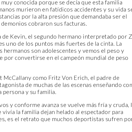
 muy conocida porque se decía que esta familia
anos murieron en fatídicos accidentes y su vida s
stancias por la alta presión que demandaba ser el
 demonios cobraron sus facturas.
va de Kevin, el segundo hermano interpretado por 
es uno de los puntos más fuertes de la cinta. La
CANTERA
CANTERA
los hermanos son adolescentes y vemos el peso y
dre por convertirse en el campeón mundial de peso
lt McCallany como Fritz Von Erich, el padre de
l antagonista de muchas de las escenas enseñando c
 persona y su familia.
PLENITUD CON C
FELIPE DE JESÚ
vos y conforme avanza se vuelve más fría y cruda, 
CASA INDI
GALLEGOS
vivía la familia dejan helado al espectador para
lles, es el retrato que muchos deportistas sufren po
14 noviembre, 2022
14 noviembre, 2022